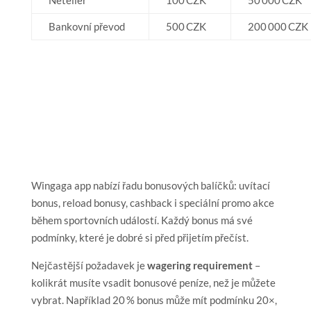
Bankovní převod
500 CZK
200 000 CZK
Bonusy,
wagering
requirements a
podmínky
Wingaga app nabízí řadu bonusových balíčků: uvítací
bonus, reload bonusy, cashback i speciální promo akce
během sportovních událostí. Každý bonus má své
podmínky, které je dobré si před přijetím přečíst.
Nejčastější požadavek je
wagering requirement
–
kolikrát musíte vsadit bonusové peníze, než je můžete
vybrat. Například 20 % bonus může mít podmínku 20×,