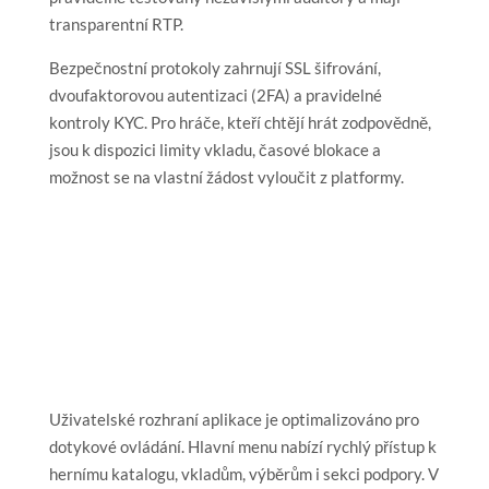
transparentní RTP.
Bezpečnostní protokoly zahrnují SSL šifrování,
dvoufaktorovou autentizaci (2FA) a pravidelné
kontroly KYC. Pro hráče, kteří chtějí hrát zodpovědně,
jsou k dispozici limity vkladu, časové blokace a
možnost se na vlastní žádost vyloučit z platformy.
Mobilní
zkušenost a
podpora
zákazníků
Uživatelské rozhraní aplikace je optimalizováno pro
dotykové ovládání. Hlavní menu nabízí rychlý přístup k
hernímu katalogu, vkladům, výběrům i sekci podpory. V