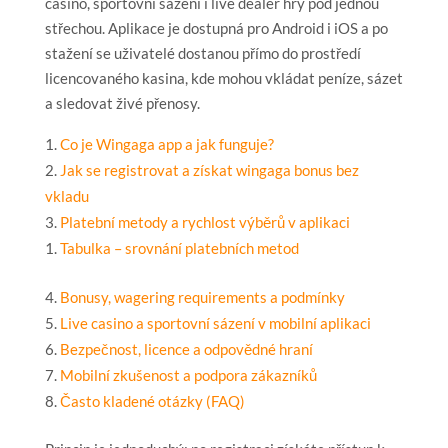
casino, sportovní sázení i live dealer hry pod jednou
střechou. Aplikace je dostupná pro Android i iOS a po
stažení se uživatelé dostanou přímo do prostředí
licencovaného kasina, kde mohou vkládat peníze, sázet
a sledovat živé přenosy.
Co je Wingaga app a jak funguje?
Jak se registrovat a získat wingaga bonus bez
vkladu
Platební metody a rychlost výběrů v aplikaci
Tabulka – srovnání platebních metod
Bonusy, wagering requirements a podmínky
Live casino a sportovní sázení v mobilní aplikaci
Bezpečnost, licence a odpovědné hraní
Mobilní zkušenost a podpora zákazníků
Často kladené otázky (FAQ)