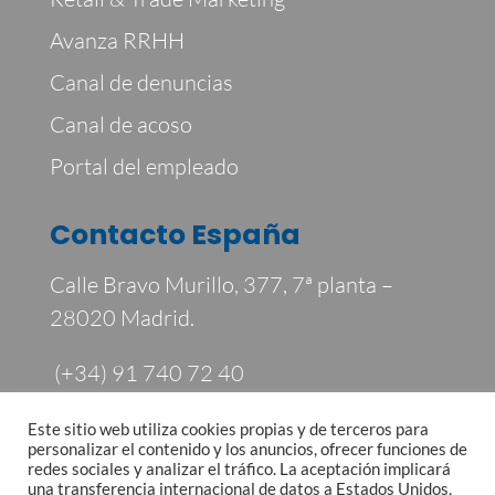
Avanza RRHH
Canal de denuncias
Canal de acoso
Portal del empleado
Contacto España
Calle Bravo Murillo, 377, 7ª planta –
28020 Madrid.
(+34) 91 740 72 40
comunicacion@avanzasa.com
Este sitio web utiliza cookies propias y de terceros para
personalizar el contenido y los anuncios, ofrecer funciones de
redes sociales y analizar el tráfico. La aceptación implicará
una transferencia internacional de datos a Estados Unidos,