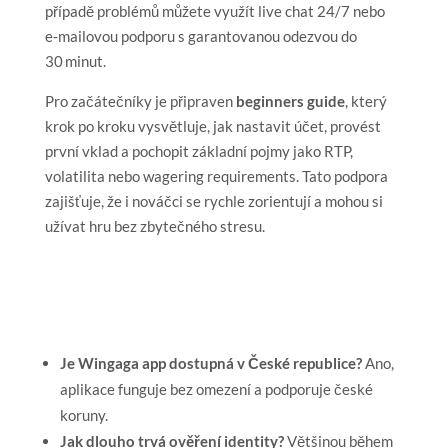
případě problémů můžete využít live chat 24/7 nebo
e‑mailovou podporu s garantovanou odezvou do
30 minut.
Pro začátečníky je připraven
beginners guide
, který
krok po kroku vysvětluje, jak nastavit účet, provést
první vklad a pochopit základní pojmy jako RTP,
volatilita nebo wagering requirements. Tato podpora
zajišťuje, že i nováčci se rychle zorientují a mohou si
užívat hru bez zbytečného stresu.
Často kladené
otázky (FAQ)
Je Wingaga app dostupná v České republice?
Ano,
aplikace funguje bez omezení a podporuje české
koruny.
Jak dlouho trvá ověření identity?
Většinou během