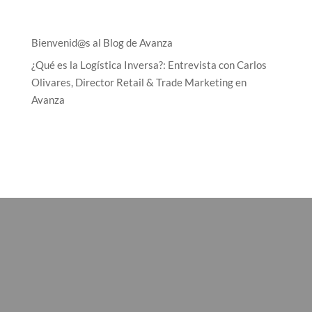
Entradas recientes
Bienvenid@s al Blog de Avanza
¿Qué es la Logística Inversa?: Entrevista con Carlos
Olivares, Director Retail & Trade Marketing en
Avanza
Comentarios recientes