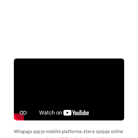
Co je Wingaga
app a jak
funguje?
Wingaga app je mobilní platforma, která spojuje online