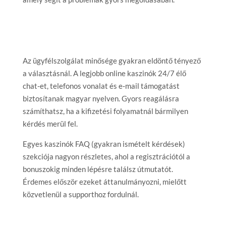
Ügyfélszolgálat
és támogatás
Az ügyfélszolgálat minősége gyakran eldöntő tényező
a választásnál. A legjobb online kaszinók 24/7 élő
chat-et, telefonos vonalat és e‑mail támogatást
biztosítanak magyar nyelven. Gyors reagálásra
számíthatsz, ha a kifizetési folyamatnál bármilyen
kérdés merül fel.
Egyes kaszinók FAQ (gyakran ismételt kérdések)
szekciója nagyon részletes, ahol a regisztrációtól a
bonuszokig minden lépésre találsz útmutatót.
Érdemes először ezeket áttanulmányozni, mielőtt
közvetlenül a supporthoz fordulnál.
Gyakran