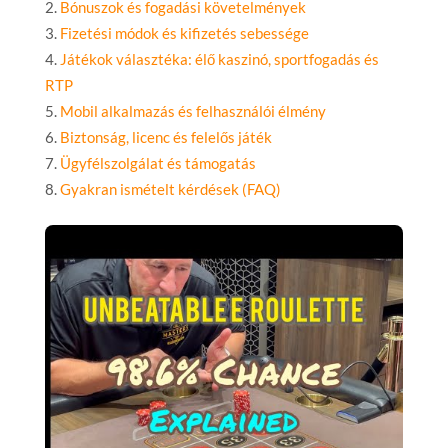
Bónuszok és fogadási követelmények
Fizetési módok és kifizetés sebessége
Játékok választéka: élő kaszinó, sportfogadás és
RTP
Mobil alkalmazás és felhasználói élmény
Biztonság, licenc és felelős játék
Ügyfélszolgálat és támogatás
Gyakran ismételt kérdések (FAQ)