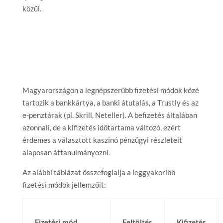
közül.
Fizetési módok
és kifizetés
sebessége
Magyarországon a legnépszerűbb fizetési módok közé
tartozik a bankkártya, a banki átutalás, a Trustly és az
e‑penztárak (pl. Skrill, Neteller). A befizetés általában
azonnali, de a kifizetés időtartama változó, ezért
érdemes a választott kaszinó pénzügyi részleteit
alaposan áttanulmányozni.
Az alábbi táblázat összefoglalja a leggyakoribb
fizetési módok jellemzőit:
Fizetési mód
Feltöltés
Kifizetés