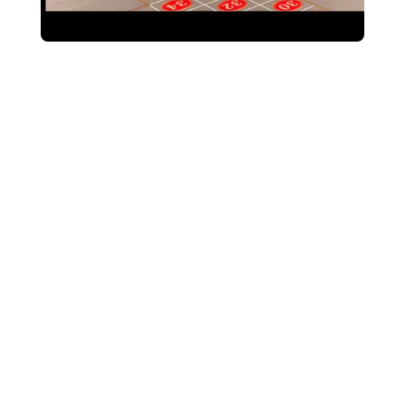
Casino
magyar
online –
Hogyan
válasszunk
megbízható
és