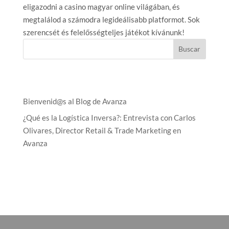
eligazodni a casino magyar online világában, és
megtalálod a számodra legideálisabb platformot. Sok
szerencsét és felelősségteljes játékot kívánunk!
Entradas recientes
Bienvenid@s al Blog de Avanza
¿Qué es la Logística Inversa?: Entrevista con Carlos
Olivares, Director Retail & Trade Marketing en
Avanza
Comentarios recientes