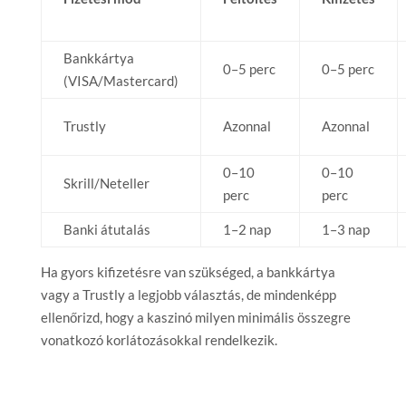
Bankkártya
0–5 perc
0–5 perc
(VISA/Mastercard)
Trustly
Azonnal
Azonnal
0–10
0–10
Skrill/Neteller
perc
perc
Banki átutalás
1–2 nap
1–3 nap
Ha gyors kifizetésre van szükséged, a bankkártya
vagy a Trustly a legjobb választás, de mindenképp
ellenőrizd, hogy a kaszinó milyen minimális összegre
vonatkozó korlátozásokkal rendelkezik.
Játékok