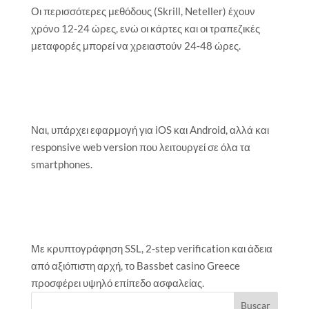
Οι περισσότερες μεθόδους (Skrill, Neteller) έχουν
χρόνο 12‑24 ώρες, ενώ οι κάρτες και οι τραπεζικές
μεταφορές μπορεί να χρειαστούν 24‑48 ώρες.
Μπορώ να παίξω από
το κινητό μου;
Ναι, υπάρχει εφαρμογή για iOS και Android, αλλά και
responsive web version που λειτουργεί σε όλα τα
smartphones.
Πώς προστατεύεται το
λογαριασμό μου;
Με κρυπτογράφηση SSL, 2‑step verification και άδεια
από αξιόπιστη αρχή, το Bassbet casino Greece
προσφέρει υψηλό επίπεδο ασφαλείας.