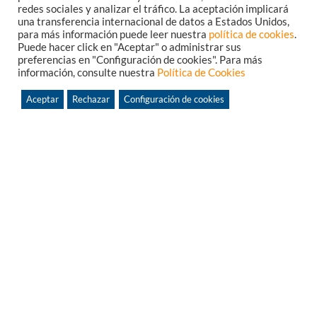
redes sociales y analizar el tráfico. La aceptación implicará
una transferencia internacional de datos a Estados Unidos,
para más información puede leer nuestra
política de cookies
.
Contacto Portugal
Puede hacer click en "Aceptar" o administrar sus
preferencias en "Configuración de cookies". Para más
información, consulte nuestra
Política de Cookies
Av. Álvaro Pais, 13, Loja 29, 1600-007
Aceptar
Rechazar
Configuración de cookies
Lisboa
(
+351) 213 153 913
comunicacion@avanzasa.com