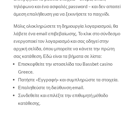
τηλέφωνο και ένα ασφαλές password – και δεν απαιτεί
άμεση επαλήθευση για να ξεκινήσετε το παιχνίδι.
Μόλις ολοκληρώσετε τη δημιουργία λογαριασμού, θα
λάβετε ένα email επιβεβαίωσης. Το κλικ στο σύνδεσμο
ενεργοποιεί τον λογαριασμό και σας οδηγεί στην
αρχική σελίδα, όπου μπορείτε να κάνετε την πρώτη
σας κατάθεση. Εδώ είναι τα βήματα σε λίστα:
Επισκεφθείτε την ιστοσελίδα του Bassbet casino
Greece.
Πατήστε «Εγγραφή» και συμπληρώστε τα στοιχεία.
Επαληθεύστε τη διεύθυνση email.
Συνδεθείτε και επιλέξτε την επιθυμητή μέθοδο
κατάθεσης.
Μπόνους
καλωσορίσματος