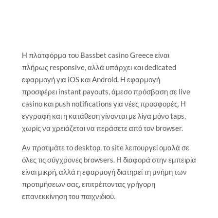
κινητά & εμπειρία
mobile
Η πλατφόρμα του Bassbet casino Greece είναι
πλήρως responsive, αλλά υπάρχει και dedicated
εφαρμογή για iOS και Android. Η εφαρμογή
προσφέρει instant payouts, άμεσο πρόσβαση σε live
casino και push notifications για νέες προσφορές. Η
εγγραφή και η κατάθεση γίνονται με λίγα μόνο taps,
χωρίς να χρειάζεται να περάσετε από τον browser.
Αν προτιμάτε το desktop, το site λειτουργεί ομαλά σε
όλες τις σύγχρονες browsers. Η διαφορά στην εμπειρία
είναι μικρή, αλλά η εφαρμογή διατηρεί τη μνήμη των
προτιμήσεων σας, επιτρέποντας γρήγορη
επανεκκίνηση του παιχνιδιού.
Ασφάλεια, άδεια