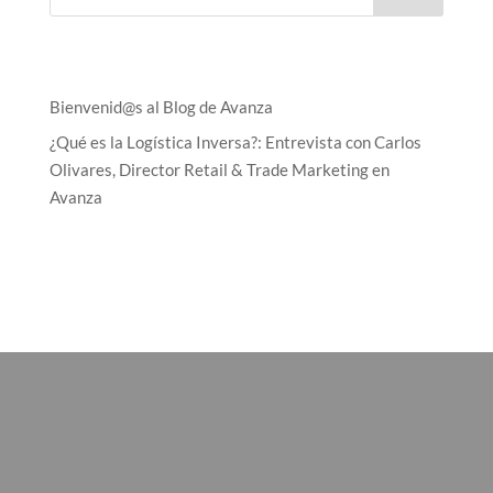
Entradas recientes
Bienvenid@s al Blog de Avanza
¿Qué es la Logística Inversa?: Entrevista con Carlos
Olivares, Director Retail & Trade Marketing en
Avanza
Comentarios recientes